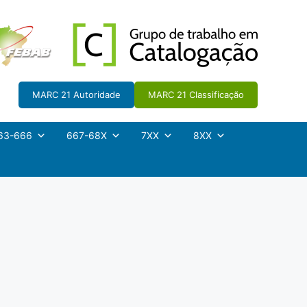
MARC 21 Autoridade
MARC 21 Classificação
63-666
667-68X
7XX
8XX