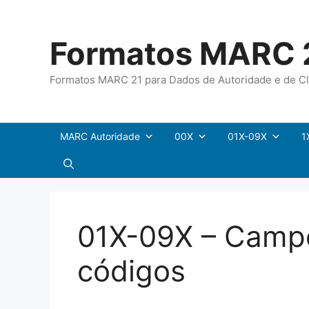
Pular
para
Formatos MARC 
o
conteúdo
Formatos MARC 21 para Dados de Autoridade e de Cl
MARC Autoridade
00X
01X-09X
1
01X-09X – Camp
códigos