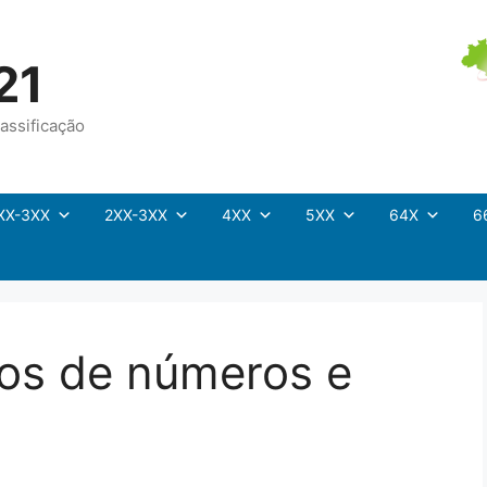
21
assificação
XX-3XX
2XX-3XX
4XX
5XX
64X
6
os de números e