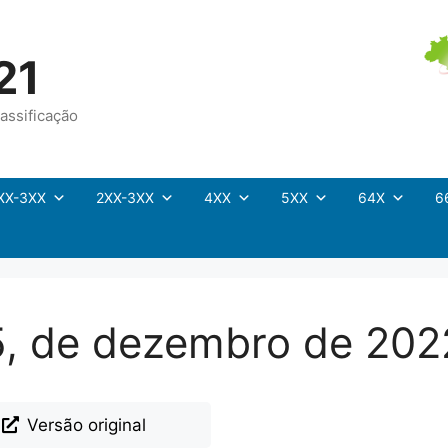
21
assificação
XX-3XX
2XX-3XX
4XX
5XX
64X
6
35, de dezembro de 202
Versão original