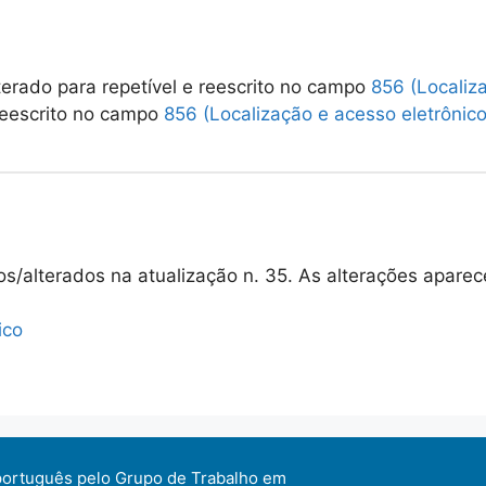
terado para repetível e reescrito no campo
856 (Localiz
eescrito no campo
856 (Localização e acesso eletrônico
os/alterados na atualização n. 35. As alterações apar
ico
português pelo Grupo de Trabalho em