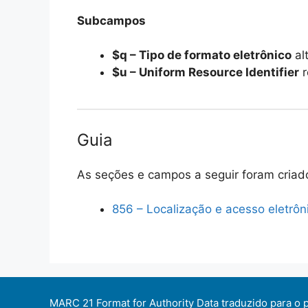
Subcampos
$q – Tipo de formato eletrônico
al
$u – Uniform Resource Identifier
r
Guia
As seções e campos a seguir foram criad
856 – Localização e acesso eletrôn
MARC 21 Format for Authority Data
traduzido para o 