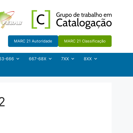
MARC 21 Autoridade
MARC 21 Classificação
63-666
667-68X
7XX
8XX
2