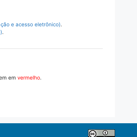
ação e acesso eletrônico)
.
)
.
ecem em
vermelho
.