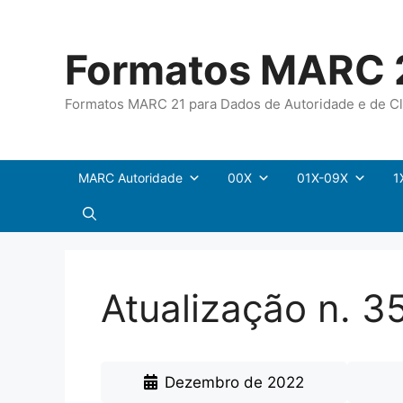
Pular
para
Formatos MARC 
o
conteúdo
Formatos MARC 21 para Dados de Autoridade e de Cl
MARC Autoridade
00X
01X-09X
1
Atualização n. 
Dezembro de 2022